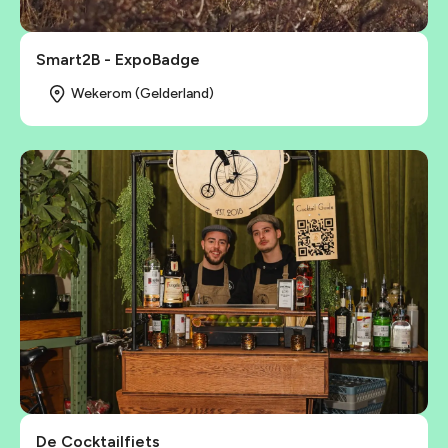
Smart2B - ExpoBadge
Wekerom (Gelderland)
De Cocktailfiets