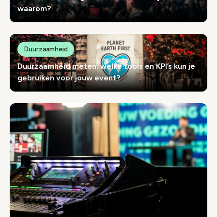
waarom?
Duurzaamheid
Duurzaamheid meten: welke tools en KPI’s kun je
gebruiken voor jouw event?