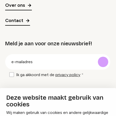
Over ons
Contact
Meld je aan voor onze nieuwsbrief!
groep
E-
mailadres
Ik ga akkoord met de
privacy policy
Inspiratie en tips om evenementen te
Deze website maakt gebruik van
organiseren?
cookies
Wij maken gebruik van cookies en andere gelijkwaardige
Lees onze inspiratieblogs