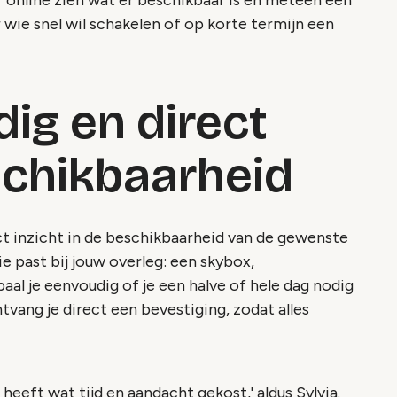
f online zien wat er beschikbaar is en meteen een
r wie snel wil schakelen of op korte termijn een
ig en direct
eschikbaarheid
t inzicht in de beschikbaarheid van de gewenste
die past bij jouw overleg: een skybox,
l je eenvoudig of je een halve of hele dag nodig
vang je direct een bevestiging, zodat alles
eeft wat tijd en aandacht gekost,' aldus Sylvia.