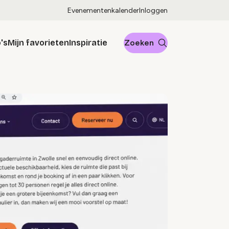
Evenementenkalender
Inloggen
's
Mijn favorieten
Inspiratie
Zoeken