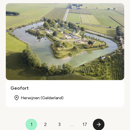
Geofort
Herwijnen (Gelderland)
Paginering
1
2
3
…
17
Pagina
Pagina
Pagina
Laatste
Volgende