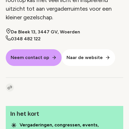
uitzicht tot aan vergaderruimtes voor een
kleiner gezelschap.
De Bleek 13, 3447 GV, Woerden
0348 482 122
Neem contact op
Naar de website
Kopieer link naar pagina
Link
In het kort
Vergaderingen, congressen, events,