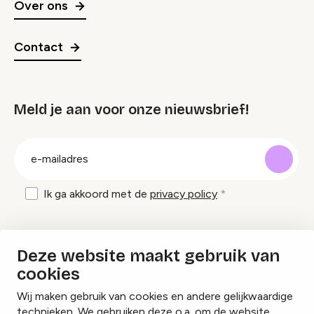
Over ons
Contact
Meld je aan voor onze nieuwsbrief!
groep
E-
mailadres
Ik ga akkoord met de
privacy policy
Inspiratie en tips om evenementen te
Deze website maakt gebruik van
organiseren?
cookies
Wij maken gebruik van cookies en andere gelijkwaardige
Lees onze inspiratieblogs
technieken. We gebruiken deze o.a. om de website