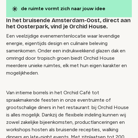
de ruimte vormt zich naar jouw idee
In het bruisende Amsterdam-Oost, direct aan
het Oosterpark, vind je Orchid House.
Een veelzijdige evenementenlocatie waar levendige
energie, eigentijds design en culinaire beleving
samenkomen. Onder een indrukwekkend glazen dak en
omringd door tropisch groen biedt Orchid House
meerdere unieke ruimtes, elk met hun eigen karakter en
mogelijkheden.
Van intieme borrels in het Orchid Café tot
spraakmakende feesten in onze eventruimte of
grootschalige diners in het restaurant: bij Orchid House
is alles mogelijk. Dankzij de flexibele indeling kunnen wij
zowel zakelijke bijeenkomsten, productlanceringen en
workshops hosten als bruisende recepties, walking
dinners en late-night events. Met zitplaatsen tot 200