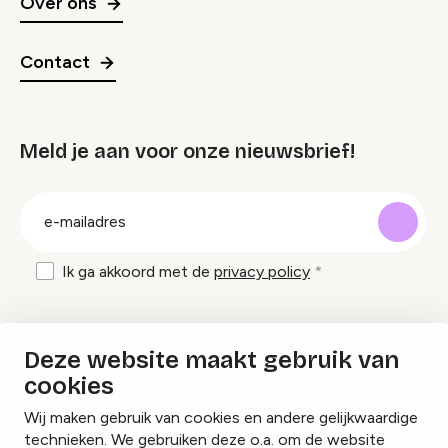
Over ons
Contact
Meld je aan voor onze nieuwsbrief!
groep
E-
mailadres
Ik ga akkoord met de
privacy policy
Inspiratie en tips om evenementen te
Deze website maakt gebruik van
organiseren?
cookies
Wij maken gebruik van cookies en andere gelijkwaardige
Lees onze inspiratieblogs
technieken. We gebruiken deze o.a. om de website