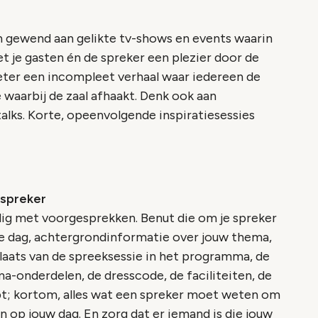
jn gewend aan gelikte tv-shows en events waarin
et je gasten én de spreker een plezier door de
eter een incompleet verhaal waar iedereen de
e waarbij de zaal afhaakt. Denk ook aan
lks. Korte, opeenvolgende inspiratiesessies
 spreker
dig met voorgesprekken. Benut die om je spreker
 je dag, achtergrondinformatie over jouw thema,
plaats van de spreeksessie in het programma, de
-onderdelen, de dresscode, de faciliteiten, de
bt; kortom, alles wat een spreker moet weten om
n op jouw dag. En zorg dat er iemand is die jouw