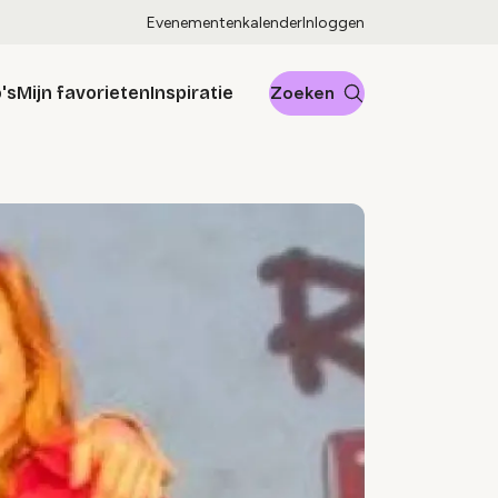
Evenementenkalender
Inloggen
's
Mijn favorieten
Inspiratie
Zoeken