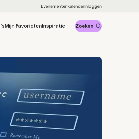
Evenementenkalender
Inloggen
's
Mijn favorieten
Inspiratie
Zoeken