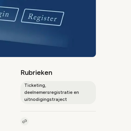
Rubrieken
Ticketing,
deelnemersregistratie en
uitnodigingstraject
Kopieer link naar artikel
Link