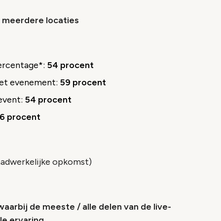
 meerdere locaties
ercentage*:
54 procent
het evenement:
59 procent
 event:
54 procent
6 procent
aadwerkelijke opkomst)
rbij de meeste / alle delen van de live-
le ervaring