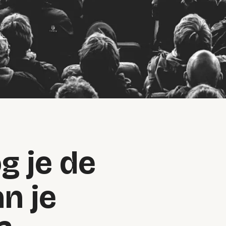
g je de
n je