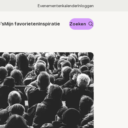
Evenementenkalender
Inloggen
's
Mijn favorieten
Inspiratie
Zoeken