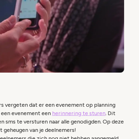
s vergeten dat er een evenement op planning
or een evenement een
herinnering te sturen
. Dit
en sms te versturen naar alle genodigden. Op deze
et geheugen van je deelnemers!
deelnemers die zich nog niet hebben aangemeld