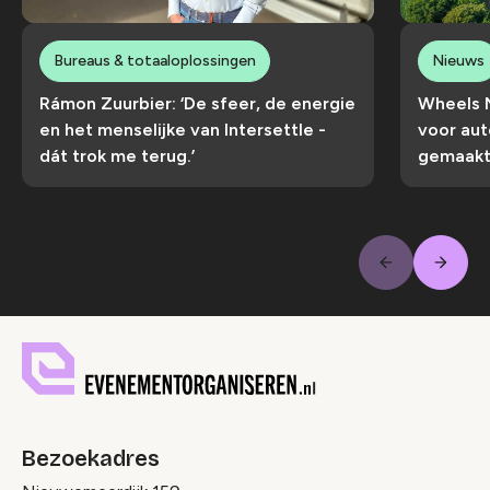
Bureaus & totaaloplossingen
Nieuws
Rámon Zuurbier: ‘De sfeer, de energie
Wheels 
en het menselijke van Intersettle -
voor aut
dát trok me terug.’
gemaakt 
Volge
Vorige
Bezoekadres