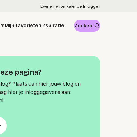
Evenementenkalender
Inloggen
's
Mijn favorieten
Inspiratie
Zoeken
deze pagina?
blog? Plaats dan hier jouw blog en
aag hier je inloggegevens aan:
l.