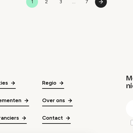
1
2
3
…
7
Pagina
Pagina
Pagina
Laatste
Volgende
pagina
pagina
M
ies
Regio
ni
gr
ementen
Over ons
E
m
anciers
Contact