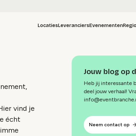
Locaties
Leveranciers
Evenementen
Regio
Jouw blog op 
Heb jij interessante 
venement,
deel jouw verhaal! Vr
info@eventbranche.n
ier vind je
je écht
Neem contact op
slimme