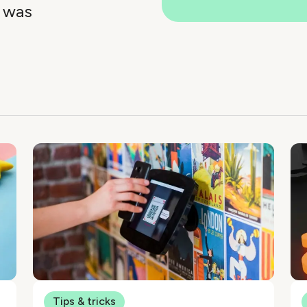
p was
x
Tips & tricks