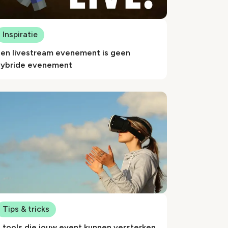
Inspiratie
Een livestream evenement is geen
hybride evenement
Tips & tricks
 tools die jouw event kunnen versterken