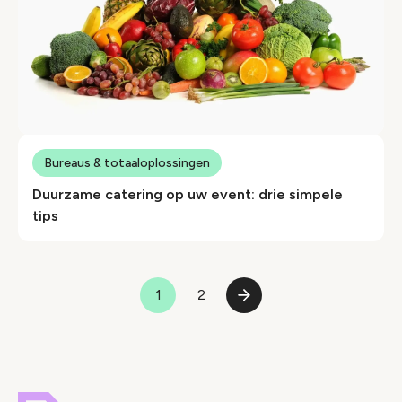
Bureaus & totaaloplossingen
Duurzame catering op uw event: drie simpele
tips
Paginering
1
2
Pagina
Pagina
Volgende
pagina