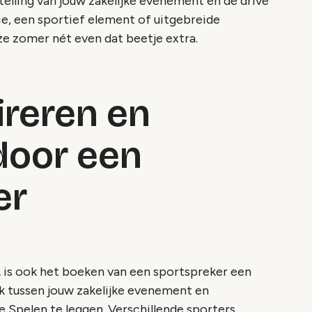
stelling van jouw zakelijke evenement en de drive
ie, een sportief element of uitgebreide
 zomer nét even dat beetje extra.
ireren en
door een
er
 is ook het boeken van een sportspreker een
k tussen jouw zakelijke evenement en
Spelen te leggen. Verschillende sporters