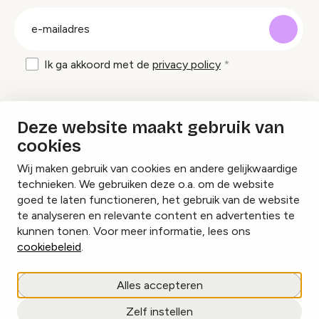
groep
E-
mailadres
Ik ga akkoord met de
privacy policy
Inspiratie en tips om evenementen te
Deze website maakt gebruik van
organiseren?
cookies
Wij maken gebruik van cookies en andere gelijkwaardige
Lees onze inspiratieblogs
technieken. We gebruiken deze o.a. om de website
goed te laten functioneren, het gebruik van de website
te analyseren en relevante content en advertenties te
kunnen tonen. Voor meer informatie, lees ons
cookiebeleid
.
Cookies beheren
Alles accepteren
Privacy policy
Zelf instellen
copyright © 2026 Evenementorganiseren.nl