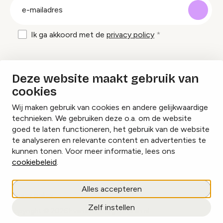
E-
mailadres
Ik ga akkoord met de
privacy policy
Inspiratie en tips om evenementen te
Deze website maakt gebruik van
organiseren?
cookies
Wij maken gebruik van cookies en andere gelijkwaardige
Lees onze inspiratieblogs
technieken. We gebruiken deze o.a. om de website
goed te laten functioneren, het gebruik van de website
te analyseren en relevante content en advertenties te
kunnen tonen. Voor meer informatie, lees ons
cookiebeleid
.
Cookies beheren
Alles accepteren
Privacy policy
Zelf instellen
copyright © 2026 Evenementorganiseren.nl