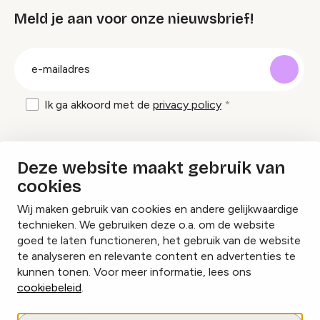
Meld je aan voor onze nieuwsbrief!
groep
E-
mailadres
Ik ga akkoord met de
privacy policy
Inspiratie en tips om evenementen te
Deze website maakt gebruik van
organiseren?
cookies
Wij maken gebruik van cookies en andere gelijkwaardige
Lees onze inspiratieblogs
technieken. We gebruiken deze o.a. om de website
goed te laten functioneren, het gebruik van de website
te analyseren en relevante content en advertenties te
kunnen tonen. Voor meer informatie, lees ons
cookiebeleid
.
Cookies beheren