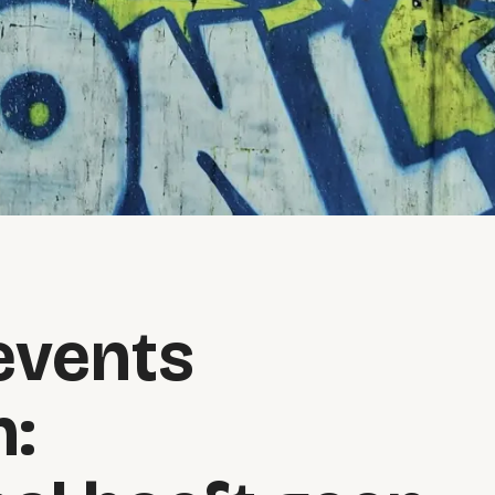
events
n: