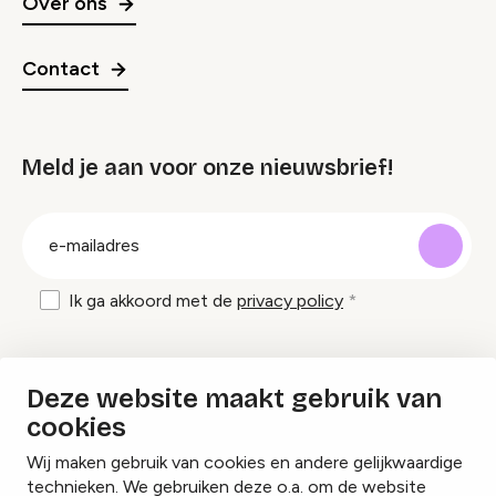
Over ons
Contact
Meld je aan voor onze nieuwsbrief!
groep
E-
mailadres
Ik ga akkoord met de
privacy policy
Inspiratie en tips om evenementen te
Deze website maakt gebruik van
organiseren?
cookies
Wij maken gebruik van cookies en andere gelijkwaardige
Lees onze inspiratieblogs
technieken. We gebruiken deze o.a. om de website