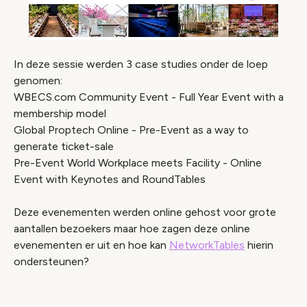
In deze sessie werden 3 case studies onder de loep
genomen:
WBECS.com Community Event - Full Year Event with a
membership model
Global Proptech Online - Pre-Event as a way to
generate ticket-sale
Pre-Event World Workplace meets Facility - Online
Event with Keynotes and RoundTables
Deze evenementen werden online gehost voor grote
aantallen bezoekers maar hoe zagen deze online
evenementen er uit en hoe kan
NetworkTables
hierin
Video geblokkeerd
ondersteunen?
Accepteer onze cookies om deze inhoud te
bekijken.