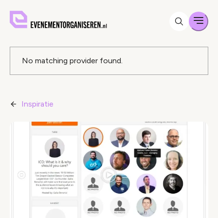
Men
Foutmelding
No matching provider found.
Inspiratie