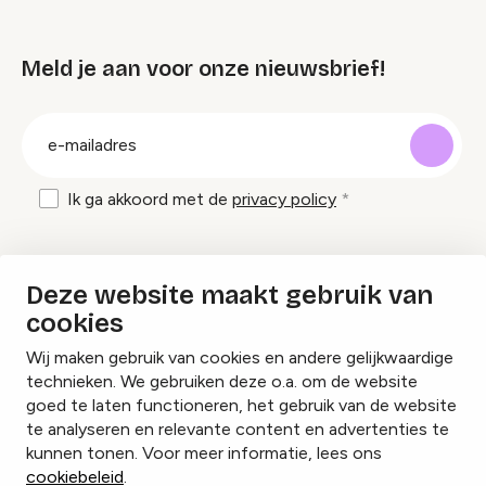
Meld je aan voor onze nieuwsbrief!
groep
E-
mailadres
Ik ga akkoord met de
privacy policy
Inspiratie en tips om evenementen te
Deze website maakt gebruik van
organiseren?
cookies
Wij maken gebruik van cookies en andere gelijkwaardige
Lees onze inspiratieblogs
technieken. We gebruiken deze o.a. om de website
goed te laten functioneren, het gebruik van de website
te analyseren en relevante content en advertenties te
kunnen tonen. Voor meer informatie, lees ons
cookiebeleid
.