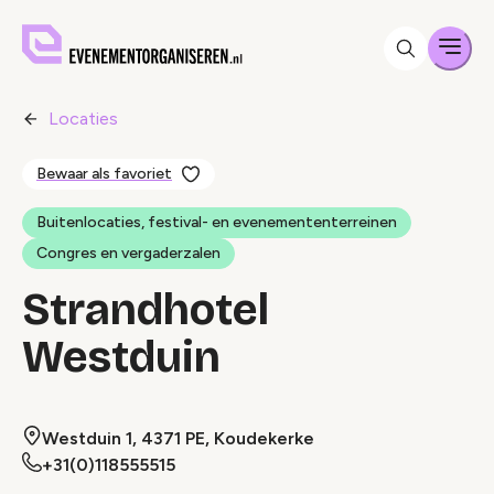
Men
Locaties
Bewaar als favoriet
Buitenlocaties, festival- en evenemententerreinen
Congres en vergaderzalen
Strandhotel
Westduin
Westduin 1, 4371 PE, Koudekerke
+31(0)118555515