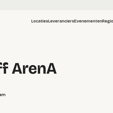
Locaties
Leveranciers
Evenementen
Regio
ff ArenA
dam