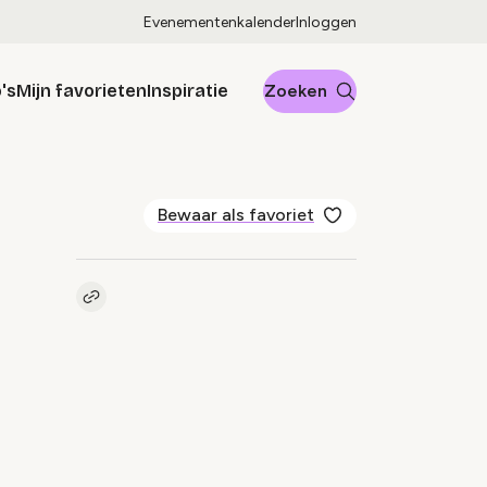
Evenementenkalender
Inloggen
's
Mijn favorieten
Inspiratie
Zoeken
Bewaar als favoriet
Kopieer link naar pagina
Link