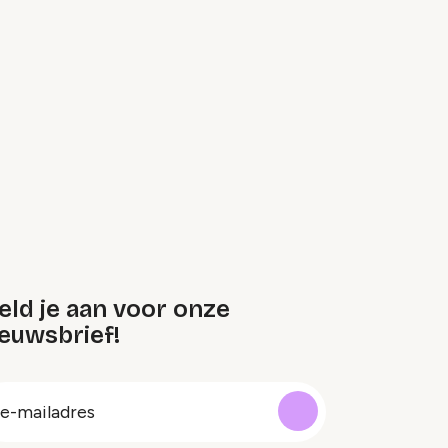
eld je aan voor onze
euwsbrief!
oep
-
ailadres