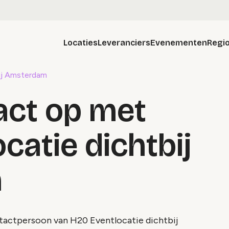
Locaties
Leveranciers
Evenementen
Regio
ij Amsterdam
ct op met
catie dichtbij
m
ntactpersoon van H20 Eventlocatie dichtbij