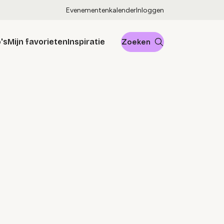
Evenementenkalender
Inloggen
's
Mijn favorieten
Inspiratie
Zoeken