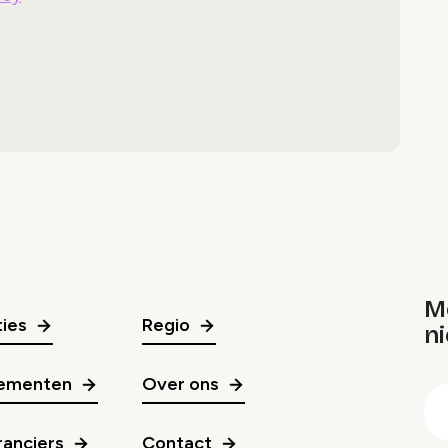
M
ies
Regio
ni
gr
ementen
Over ons
E
m
anciers
Contact