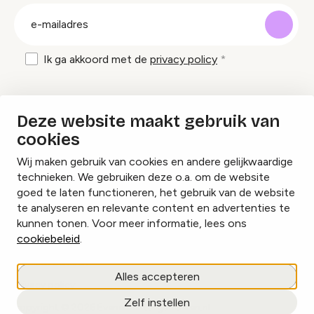
groep
E-
mailadres
Ik ga akkoord met de
privacy policy
Inspiratie en tips om evenementen te
Deze website maakt gebruik van
organiseren?
cookies
Wij maken gebruik van cookies en andere gelijkwaardige
Lees onze inspiratieblogs
technieken. We gebruiken deze o.a. om de website
goed te laten functioneren, het gebruik van de website
te analyseren en relevante content en advertenties te
kunnen tonen. Voor meer informatie, lees ons
cookiebeleid
.
Cookies beheren
Alles accepteren
Privacy policy
Zelf instellen
copyright © 2026 Evenementorganiseren.nl