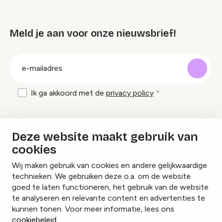
Meld je aan voor onze nieuwsbrief!
groep
E-
mailadres
Ik ga akkoord met de
privacy policy
Inspiratie en tips om evenementen te
Deze website maakt gebruik van
organiseren?
cookies
Wij maken gebruik van cookies en andere gelijkwaardige
Lees onze inspiratieblogs
technieken. We gebruiken deze o.a. om de website
goed te laten functioneren, het gebruik van de website
te analyseren en relevante content en advertenties te
kunnen tonen. Voor meer informatie, lees ons
cookiebeleid
.