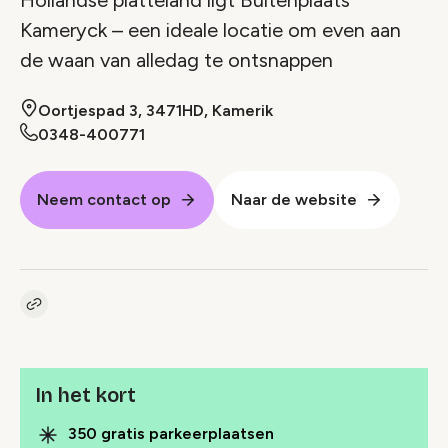
Kameryck – een ideale locatie om even aan
de waan van alledag te ontsnappen
Oortjespad 3, 3471HD, Kamerik
0348-400771
Neem contact op
Naar de website
Kopieer link naar pagina
Link
In het kort
350 gratis parkeerplaatsen