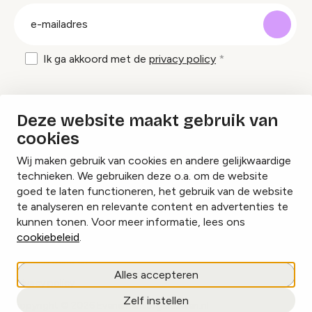
groep
E-
mailadres
Ik ga akkoord met de
privacy policy
Inspiratie en tips om evenementen te
Deze website maakt gebruik van
organiseren?
cookies
Wij maken gebruik van cookies en andere gelijkwaardige
Lees onze inspiratieblogs
technieken. We gebruiken deze o.a. om de website
goed te laten functioneren, het gebruik van de website
te analyseren en relevante content en advertenties te
kunnen tonen. Voor meer informatie, lees ons
cookiebeleid
.
Cookies beheren
Alles accepteren
Privacy policy
Zelf instellen
copyright © 2026 Evenementorganiseren.nl