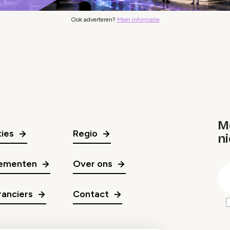
Ook adverteren?
Meer informatie
M
ies
Regio
ni
gr
ementen
Over ons
E
m
anciers
Contact