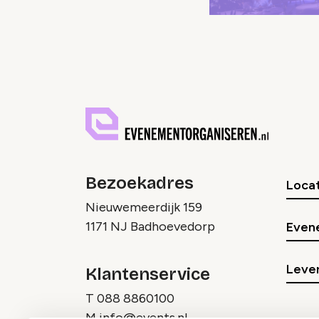
Bezoekadres
Locat
Nieuwemeerdijk 159
1171 NJ Badhoevedorp
Even
Lever
Klantenservice
T
088 8860100
M
info@events.nl