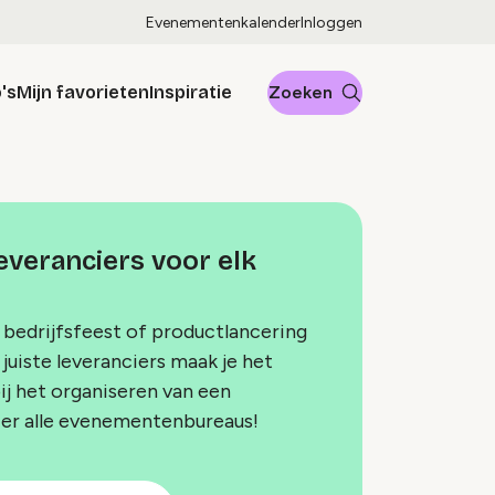
Evenementenkalender
Inloggen
's
Mijn favorieten
Inspiratie
Zoeken
veranciers voor elk
 bedrijfsfeest of productlancering
juiste leveranciers maak je het
bij het organiseren van een
ier alle evenementenbureaus!