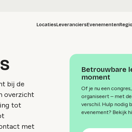
Locaties
Leveranciers
Evenementen
Regio
rs
Betrouwbare le
moment
t bij de
Of je nu een congres,
en overzicht
organiseert – met de 
ing tot
verschil. Hulp nodig 
evenement? Bekijk h
ot
 contact met