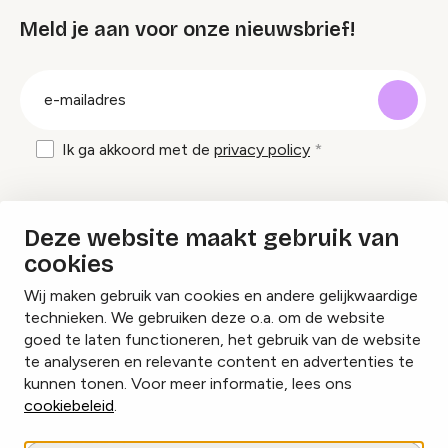
Meld je aan voor onze nieuwsbrief!
groep
E-
mailadres
Ik ga akkoord met de
privacy policy
Inspiratie en tips om evenementen te
Deze website maakt gebruik van
organiseren?
cookies
Wij maken gebruik van cookies en andere gelijkwaardige
Lees onze inspiratieblogs
technieken. We gebruiken deze o.a. om de website
goed te laten functioneren, het gebruik van de website
te analyseren en relevante content en advertenties te
kunnen tonen. Voor meer informatie, lees ons
cookiebeleid
.
Cookies beheren