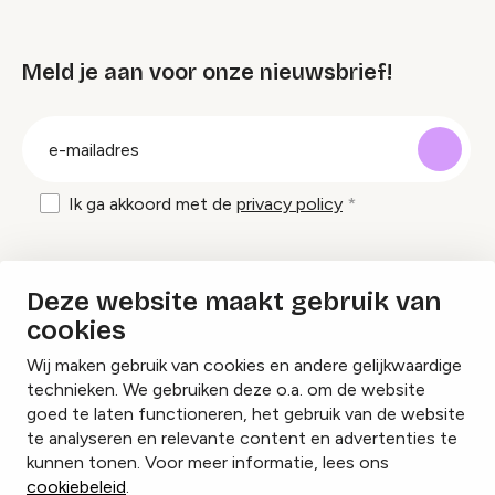
Meld je aan voor onze nieuwsbrief!
groep
E-
mailadres
Ik ga akkoord met de
privacy policy
Inspiratie en tips om evenementen te
Deze website maakt gebruik van
organiseren?
cookies
Wij maken gebruik van cookies en andere gelijkwaardige
Lees onze inspiratieblogs
technieken. We gebruiken deze o.a. om de website
goed te laten functioneren, het gebruik van de website
te analyseren en relevante content en advertenties te
kunnen tonen. Voor meer informatie, lees ons
cookiebeleid
.