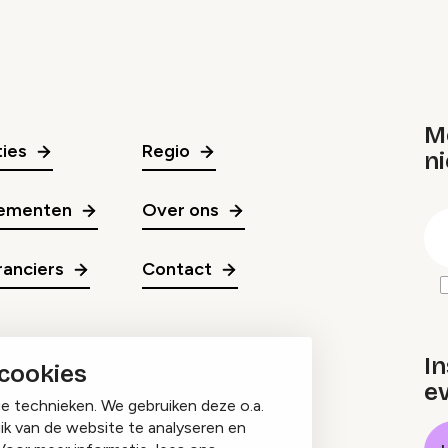
M
ies
Regio
ni
gr
ementen
Over ons
E
m
anciers
Contact
In
 cookies
e
ge technieken. We gebruiken deze o.a.
ik van de website te analyseren en