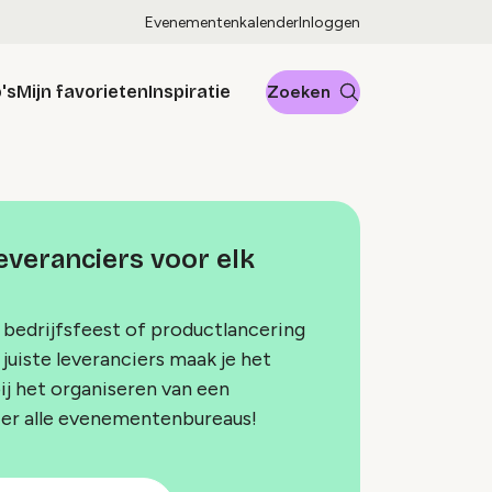
Evenementenkalender
Inloggen
's
Mijn favorieten
Inspiratie
Zoeken
veranciers voor elk
 bedrijfsfeest of productlancering
juiste leveranciers maak je het
bij het organiseren van een
ier alle evenementenbureaus!