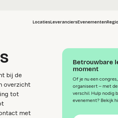
Locaties
Leveranciers
Evenementen
Regio
rs
Betrouwbare le
moment
t bij de
Of je nu een congres,
en overzicht
organiseert – met de 
ing tot
verschil. Hulp nodig 
evenement? Bekijk h
ot
 contact met