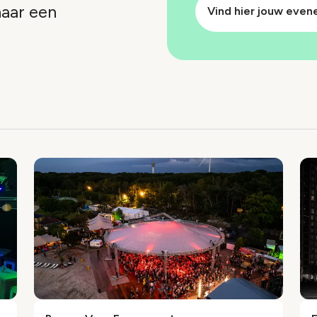
naar een
Vind hier jouw eve
index