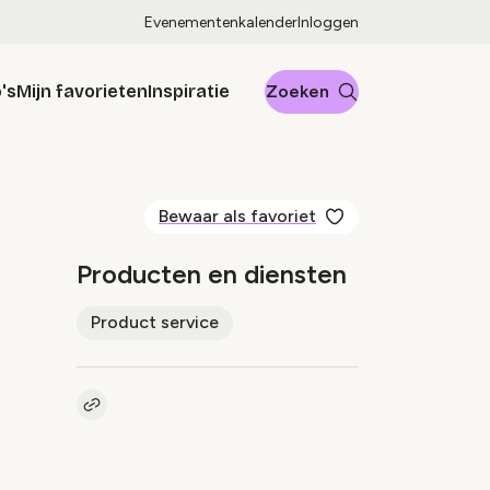
Evenementenkalender
Inloggen
's
Mijn favorieten
Inspiratie
Zoeken
Bewaar als favoriet
Producten en diensten
Product service
Kopieer link naar pagina
Link