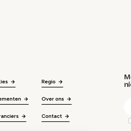
M
ies
Regio
ni
gr
ementen
Over ons
E
m
anciers
Contact