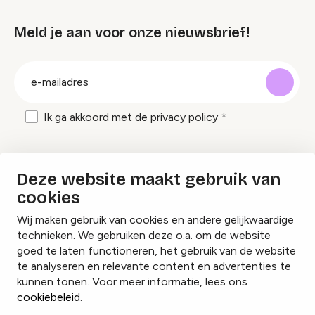
Meld je aan voor onze nieuwsbrief!
groep
E-
mailadres
Ik ga akkoord met de
privacy policy
Inspiratie en tips om evenementen te
Deze website maakt gebruik van
organiseren?
cookies
Wij maken gebruik van cookies en andere gelijkwaardige
Lees onze inspiratieblogs
technieken. We gebruiken deze o.a. om de website
goed te laten functioneren, het gebruik van de website
te analyseren en relevante content en advertenties te
kunnen tonen. Voor meer informatie, lees ons
cookiebeleid
.