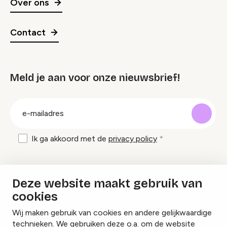
Over ons
Contact
Meld je aan voor onze nieuwsbrief!
groep
E-
mailadres
Ik ga akkoord met de
privacy policy
Inspiratie en tips om evenementen te
Deze website maakt gebruik van
organiseren?
cookies
Wij maken gebruik van cookies en andere gelijkwaardige
Lees onze inspiratieblogs
technieken. We gebruiken deze o.a. om de website