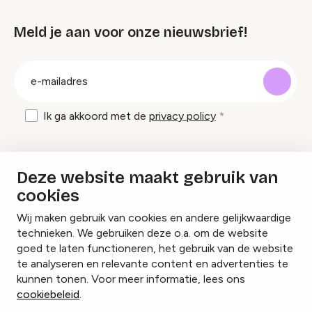
Meld je aan voor onze nieuwsbrief!
groep
E-
mailadres
Ik ga akkoord met de
privacy policy
Inspiratie en tips om evenementen te
Deze website maakt gebruik van
organiseren?
cookies
Wij maken gebruik van cookies en andere gelijkwaardige
Lees onze inspiratieblogs
technieken. We gebruiken deze o.a. om de website
goed te laten functioneren, het gebruik van de website
te analyseren en relevante content en advertenties te
kunnen tonen. Voor meer informatie, lees ons
cookiebeleid
.