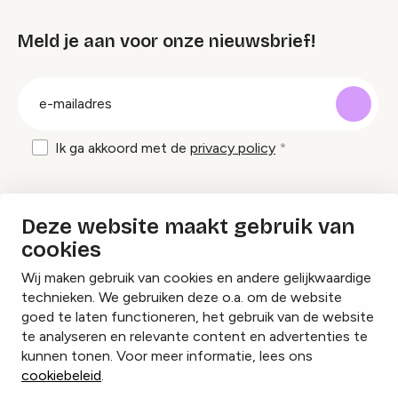
Meld je aan voor onze nieuwsbrief!
groep
E-
mailadres
Ik ga akkoord met de
privacy policy
Inspiratie en tips om evenementen te
Deze website maakt gebruik van
organiseren?
cookies
Wij maken gebruik van cookies en andere gelijkwaardige
Lees onze inspiratieblogs
technieken. We gebruiken deze o.a. om de website
goed te laten functioneren, het gebruik van de website
te analyseren en relevante content en advertenties te
kunnen tonen. Voor meer informatie, lees ons
cookiebeleid
.