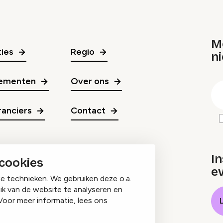
M
ies
Regio
ni
gr
ementen
Over ons
E
m
anciers
Contact
In
 cookies
e
ge technieken. We gebruiken deze o.a.
ik van de website te analyseren en
Voor meer informatie, lees ons