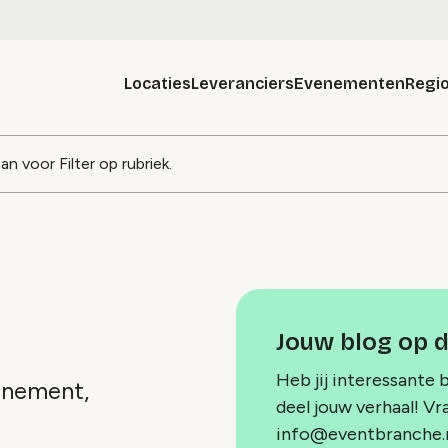
Locaties
Leveranciers
Evenementen
Regio
g
aan voor
Filter op rubriek
.
Jouw blog op 
Heb jij interessante 
venement,
deel jouw verhaal! Vr
info@eventbranche.n