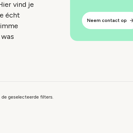
ier vind je
je écht
Neem contact op
slimme
p was
x
 de geselecteerde filters.