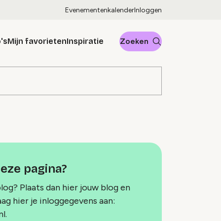
Evenementenkalender
Inloggen
's
Mijn favorieten
Inspiratie
Zoeken
deze pagina?
blog? Plaats dan hier jouw blog en
aag hier je inloggegevens aan:
l.