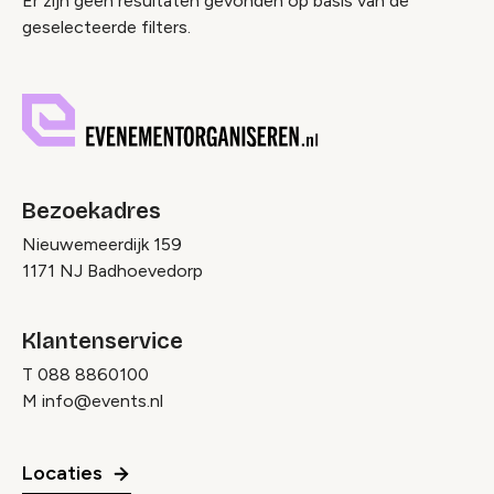
Nieuws index
Er zijn geen resultaten gevonden op basis van de
geselecteerde filters.
Bezoekadres
Nieuwemeerdijk 159
1171 NJ Badhoevedorp
Klantenservice
T
088 8860100
M
info@events.nl
Locaties