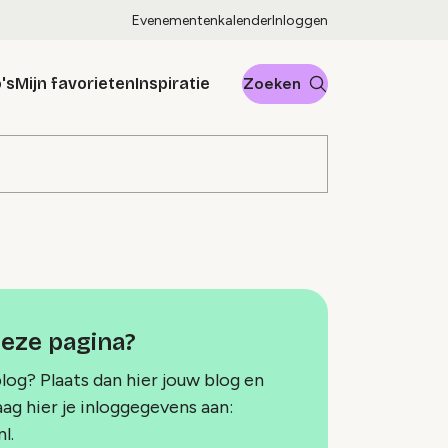
Evenementenkalender
Inloggen
's
Mijn favorieten
Inspiratie
Zoeken
deze pagina?
blog? Plaats dan hier jouw blog en
aag hier je inloggegevens aan:
l.