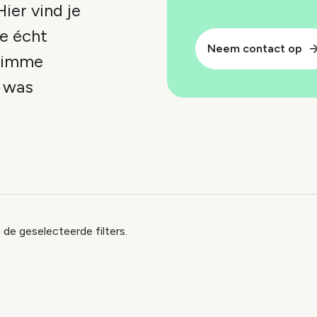
ier vind je
je écht
Neem contact op
slimme
p was
x
 de geselecteerde filters.