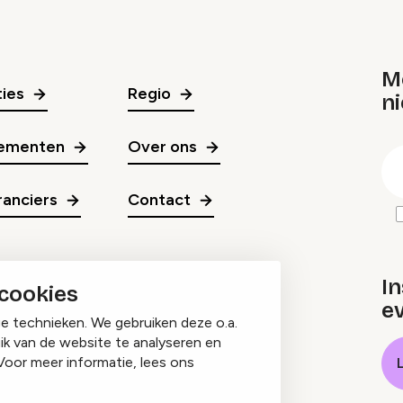
M
ies
Regio
ni
gr
ementen
Over ons
E
m
anciers
Contact
In
 cookies
e
ge technieken. We gebruiken deze o.a.
ik van de website te analyseren en
Voor meer informatie, lees ons