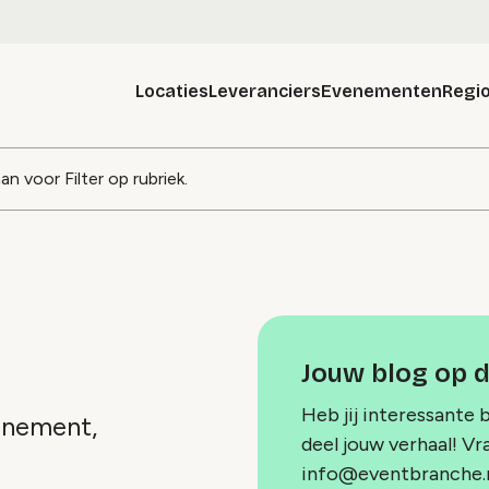
Locaties
Leveranciers
Evenementen
Regio
g
aan voor
Filter op rubriek
.
Jouw blog op 
Heb jij interessante 
venement,
deel jouw verhaal! Vr
info@eventbranche.n