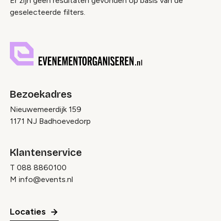
Nieuws index
Er zijn geen resultaten gevonden op basis van de
geselecteerde filters.
Bezoekadres
Nieuwemeerdijk 159
1171 NJ Badhoevedorp
Klantenservice
T
088 8860100
M
info@events.nl
Locaties