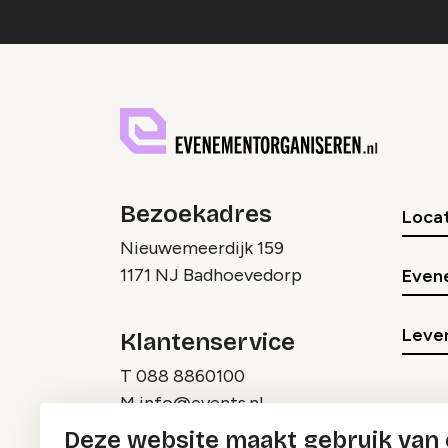
Bezoekadres
Locat
Nieuwemeerdijk 159
1171 NJ Badhoevedorp
Even
Lever
Klantenservice
T
088 8860100
M
info@events.nl
Deze website maakt gebruik van