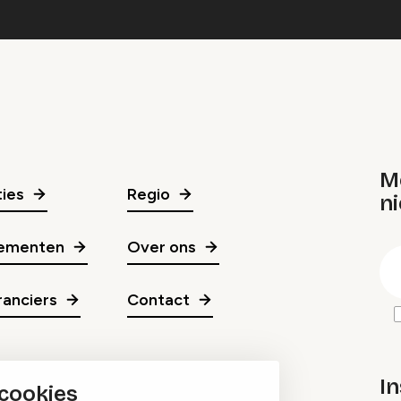
M
ies
Regio
ni
gr
ementen
Over ons
E
m
anciers
Contact
In
 cookies