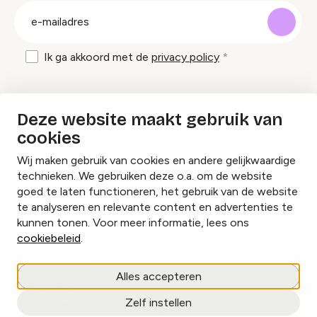
E-
mailadres
Ik ga akkoord met de
privacy policy
Inspiratie en tips om evenementen te
Deze website maakt gebruik van
organiseren?
cookies
Wij maken gebruik van cookies en andere gelijkwaardige
Lees onze inspiratieblogs
technieken. We gebruiken deze o.a. om de website
goed te laten functioneren, het gebruik van de website
te analyseren en relevante content en advertenties te
kunnen tonen. Voor meer informatie, lees ons
cookiebeleid
.
Cookies beheren
Alles accepteren
Privacy policy
Zelf instellen
copyright © 2026 Evenementorganiseren.nl