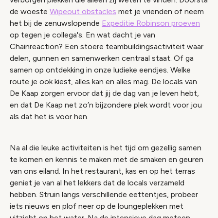
de woeste
Wipeout obstacles
met je vrienden of neem
het bij de zenuwslopende
Expeditie Robinson proeven
op tegen je collega's. En wat dacht je van
Chainreaction? Een stoere teambuildingsactiviteit waar
delen, gunnen en samenwerken centraal staat. Of ga
samen op ontdekking in onze ludieke eendjes. Welke
route je ook kiest, alles kan en alles mag. De locals van
De Kaap zorgen ervoor dat jij de dag van je leven hebt,
en dat De Kaap net zo’n bijzondere plek wordt voor jou
als dat het is voor hen.
Na al die leuke activiteiten is het tijd om gezellig samen
te komen en kennis te maken met de smaken en geuren
van ons eiland. In het restaurant, kas en op het terras
geniet je van al het lekkers dat de locals verzameld
hebben. Struin langs verschillende eettentjes, probeer
iets nieuws en plof neer op de loungeplekken met
uitzicht op het water. Na de intensieve dag meteen