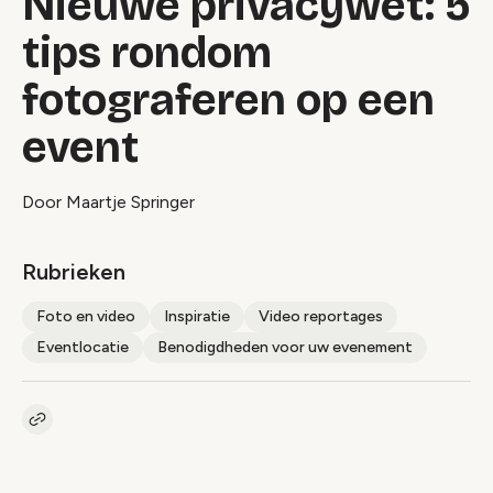
Nieuwe privacywet: 5
tips rondom
fotograferen op een
event
Door Maartje Springer
Rubrieken
Foto en video
Inspiratie
Video reportages
Eventlocatie
Benodigdheden voor uw evenement
Kopieer link naar artikel
Link