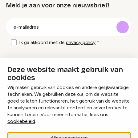
Meld je aan voor onze nieuwsbrief!
groep
E-
mailadres
Ik ga akkoord met de
privacy policy
Inspiratie en tips om evenementen te
Deze website maakt gebruik van
organiseren?
cookies
Wij maken gebruik van cookies en andere gelijkwaardige
Lees onze inspiratieblogs
technieken. We gebruiken deze o.a. om de website
goed te laten functioneren, het gebruik van de website
te analyseren en relevante content en advertenties te
kunnen tonen. Voor meer informatie, lees ons
cookiebeleid
.
Cookies beheren
Alles accepteren