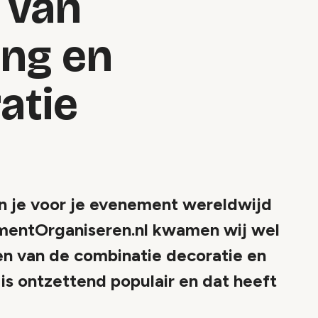
 van
ing en
atie
an je voor je evenement wereldwijd
ementOrganiseren.nl kwamen wij wel
en van de combinatie decoratie en
ë is ontzettend populair en dat heeft