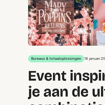
Bureaus & totaaloplossingen
16 januari 2
Event inspi
je aan de u