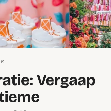
019
ratie: Vergaap
ltieme