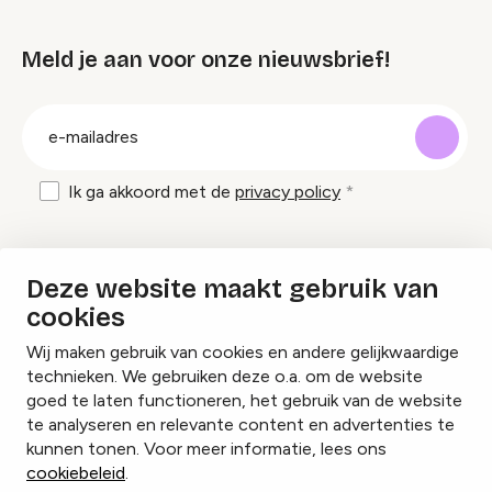
Meld je aan voor onze nieuwsbrief!
groep
E-
mailadres
Ik ga akkoord met de
privacy policy
Inspiratie en tips om evenementen te
Deze website maakt gebruik van
organiseren?
cookies
Wij maken gebruik van cookies en andere gelijkwaardige
Lees onze inspiratieblogs
technieken. We gebruiken deze o.a. om de website
goed te laten functioneren, het gebruik van de website
te analyseren en relevante content en advertenties te
kunnen tonen. Voor meer informatie, lees ons
cookiebeleid
.