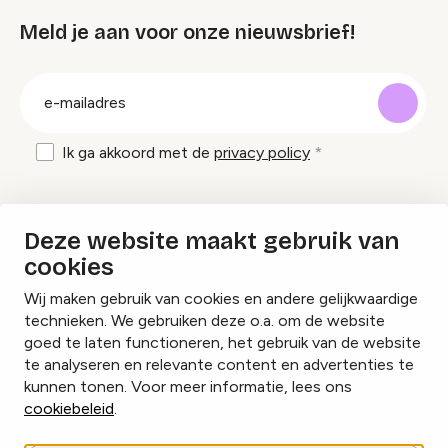
Meld je aan voor onze nieuwsbrief!
groep
E-
mailadres
Ik ga akkoord met de
privacy policy
Inspiratie en tips om evenementen te
Deze website maakt gebruik van
organiseren?
cookies
Wij maken gebruik van cookies en andere gelijkwaardige
Lees onze inspiratieblogs
technieken. We gebruiken deze o.a. om de website
goed te laten functioneren, het gebruik van de website
te analyseren en relevante content en advertenties te
kunnen tonen. Voor meer informatie, lees ons
cookiebeleid
.
Cookies beheren