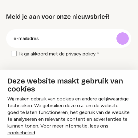
Meld je aan voor onze nieuwsbrief!
groep
E-
mailadres
Ik ga akkoord met de
privacy policy
Inspiratie en tips om evenementen te
Deze website maakt gebruik van
organiseren?
cookies
Wij maken gebruik van cookies en andere gelijkwaardige
Lees onze inspiratieblogs
technieken. We gebruiken deze o.a. om de website
goed te laten functioneren, het gebruik van de website
te analyseren en relevante content en advertenties te
kunnen tonen. Voor meer informatie, lees ons
cookiebeleid
.