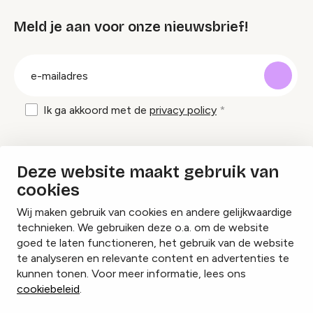
Meld je aan voor onze nieuwsbrief!
groep
E-
mailadres
Ik ga akkoord met de
privacy policy
Inspiratie en tips om evenementen te
Deze website maakt gebruik van
organiseren?
cookies
Wij maken gebruik van cookies en andere gelijkwaardige
Lees onze inspiratieblogs
technieken. We gebruiken deze o.a. om de website
goed te laten functioneren, het gebruik van de website
te analyseren en relevante content en advertenties te
kunnen tonen. Voor meer informatie, lees ons
cookiebeleid
.
Cookies beheren