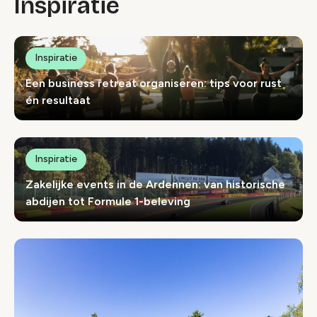
Inspiratie
Locaties index
Inspiratie
Een business retreat organiseren: tips voor rust
én resultaat
Inspiratie
Zakelijke events in de Ardennen: van historische
abdijen tot Formule 1-beleving