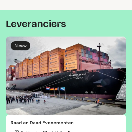
Leveranciers
Locaties index
Nieuw
Raad en Daad Evenementen