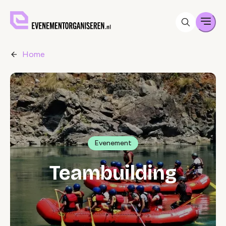
Men
Home
Evenement
Teambuilding