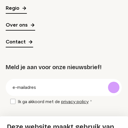
Regio
Over ons
Contact
Meld je aan voor onze nieuwsbrief!
groep
E-
mailadres
Ik ga akkoord met de
privacy policy
Inspiratie en tips om evenementen te
Deze website maakt gebruik van